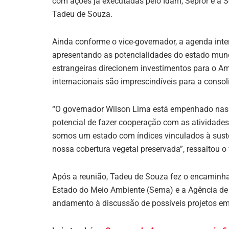
com ações já executadas pelo Idam, Sepror e a 
Tadeu de Souza.
Ainda conforme o vice-governador, a agenda int
apresentando as potencialidades do estado mund
estrangeiras direcionem investimentos para o 
internacionais são imprescindíveis para a conso
“O governador Wilson Lima está empenhado nas a
potencial de fazer cooperação com as atividade
somos um estado com índices vinculados à suste
nossa cobertura vegetal preservada”, ressaltou o
Após a reunião, Tadeu de Souza fez o encaminha
Estado do Meio Ambiente (Sema) e a Agência d
andamento à discussão de possíveis projetos em