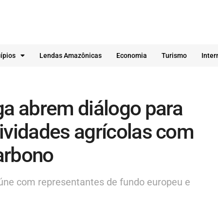
ípios
Lendas Amazônicas
Economia
Turismo
Inter
a abrem diálogo para
ividades agrícolas com
arbono
úne com representantes de fundo europeu e