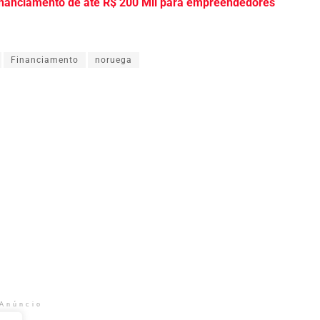
nanciamento de até R$ 200 Mil para empreendedores
Financiamento
noruega
Anúncio