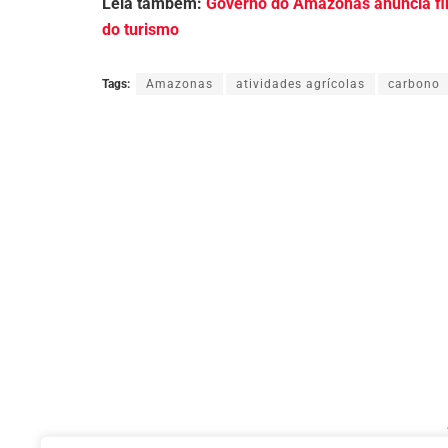
Leia também:
Governo do Amazonas anuncia fi
do turismo
Tags:
Amazonas
atividades agrícolas
carbono