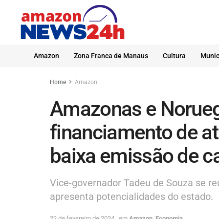
Amazon
Zona Franca de Manaus
Cultura
Munic
Home
Amazon
Amazonas e Norueg
financiamento de at
baixa emissão de c
Vice-governador Tadeu de Souza se re
apresenta potencialidades do estado.
22 de fevereiro de 2024
em
Amazon
,
Economia