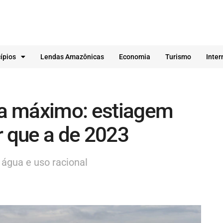
ípios
Lendas Amazônicas
Economia
Turismo
Inter
a máximo: estiagem
r que a de 2023
água e uso racional