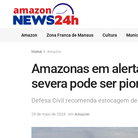
Amazon
Zona Franca de Manaus
Cultura
Munic
Home
Amazon
Amazonas em alert
severa pode ser pio
Defesa Civil recomenda estocagem de 
29 de maio de 2024
em
Amazon