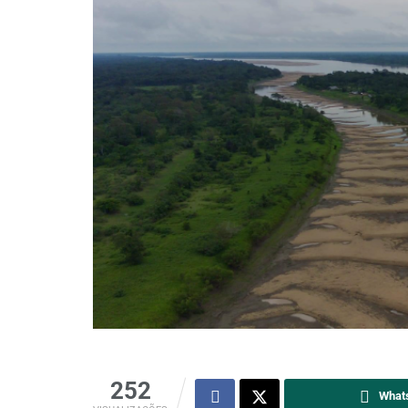
252
What