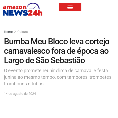
Home
Cultura
Bumba Meu Bloco leva cortejo
carnavalesco fora de época ao
Largo de São Sebastião
O evento promete reunir clima de carnaval e festa
junina ao mesmo tempo, com tambores, trompetes,
trombones e tubas.
14 de agosto de 2024