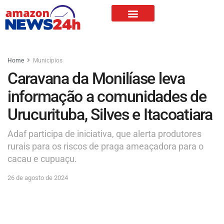
Home
Municípios
Caravana da Monilíase leva
informação a comunidades de
Urucurituba, Silves e Itacoatiara
Adaf participa de iniciativa, que alerta produtores
rurais para os riscos de praga ameaçadora para o
cacau e cupuaçu.
26 de agosto de 2024