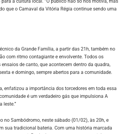
para a cultura local. “O público não só nos motiva, mas
do que o Carnaval da Vitória Régia continue sendo uma
cnico da Grande Família, a partir das 21h, também no
 com ritmo contagiante e envolvente. Todos os
s ensaios de canto, que acontecem dentro da quadra,
 sexta e domingo, sempre abertos para a comunidade.
ia, enfatizou a importância dos torcedores em toda essa
a comunidade é um verdadeiro gás que impulsiona A
 leste.”
co no Sambódromo, neste sábado (01/02), às 20h, e
m sua tradicional bateria. Com uma história marcada