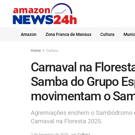
Amazon
Zona Franca de Manaus
Cultura
Munic
Home
Cultura
Carnaval na Florest
Samba do Grupo Es
movimentam o Sa
Agremiações enchem o Sambódromo e 
Carnaval na Floresta 2025.
2 de fevereiro de 2025
em
Cultura