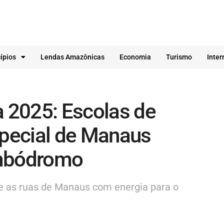
ípios
Lendas Amazônicas
Economia
Turismo
Inter
a 2025: Escolas de
pecial de Manaus
mbódromo
as ruas de Manaus com energia para o