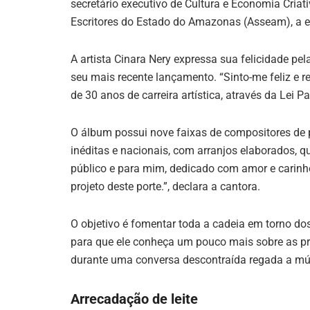
secretário executivo de Cultura e Economia Criat
Escritores do Estado do Amazonas (Asseam), a esc
A artista Cinara Nery expressa sua felicidade pel
seu mais recente lançamento. “Sinto-me feliz e r
de 30 anos de carreira artística, através da Lei P
O álbum possui nove faixas de compositores de 
inéditas e nacionais, com arranjos elaborados, 
público e para mim, dedicado com amor e carin
projeto deste porte.”, declara a cantora.
O objetivo é fomentar toda a cadeia em torno do
para que ele conheça um pouco mais sobre as p
durante uma conversa descontraída regada a músi
Arrecadação de leite