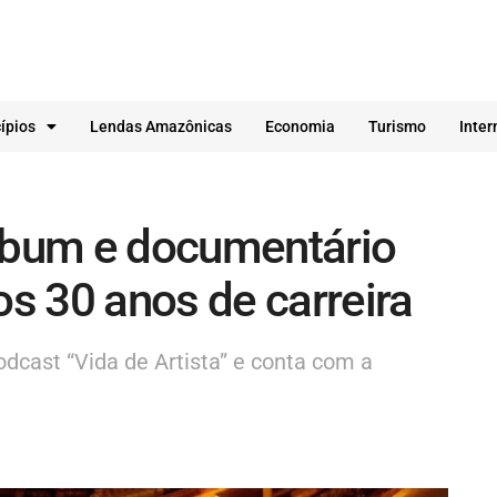
ípios
Lendas Amazônicas
Economia
Turismo
Inter
álbum e documentário
s 30 anos de carreira
cast “Vida de Artista” e conta com a