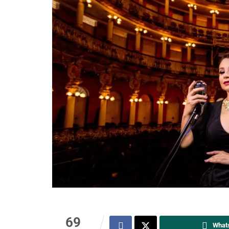
69
What