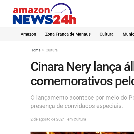
Amazon
Zona Franca de Manaus
Cultura
Munic
Home
Cultura
Cinara Nery lança 
comemorativos pelo
O lançamento acontece por meio do Pod
presença de convidados especiais.
2 de agosto de 2024
em
Cultura