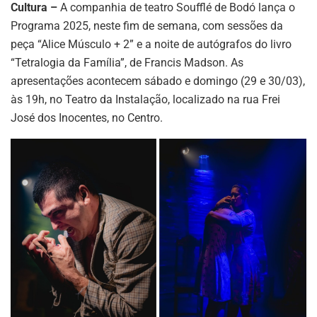
Cultura –
A companhia de teatro Soufflé de Bodó lança o
Programa 2025, neste fim de semana, com sessões da
peça “Alice Músculo + 2” e a noite de autógrafos do livro
“Tetralogia da Família”, de Francis Madson. As
apresentações acontecem sábado e domingo (29 e 30/03),
às 19h, no Teatro da Instalação, localizado na rua Frei
José dos Inocentes, no Centro.