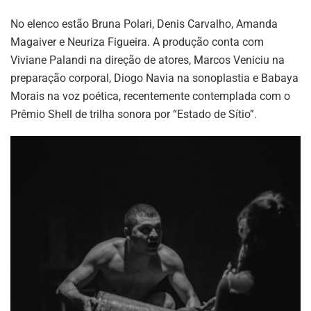
No elenco estão Bruna Polari, Denis Carvalho, Amanda
Magaiver e Neuriza Figueira. A produção conta com
Viviane Palandi na direção de atores, Marcos Veniciu na
preparação corporal, Diogo Navia na sonoplastia e Babaya
Morais na voz poética, recentemente contemplada com o
Prêmio Shell de trilha sonora por “Estado de Sítio”.