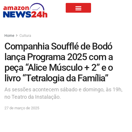
Home
Cultura
Companhia Soufflé de Bodó
lança Programa 2025 com a
peça “Alice Músculo + 2” e o
livro “Tetralogia da Família”
As sessões acontecem sábado e domingo, às 19h,
no Teatro da Instalação.
27 de março de 2025