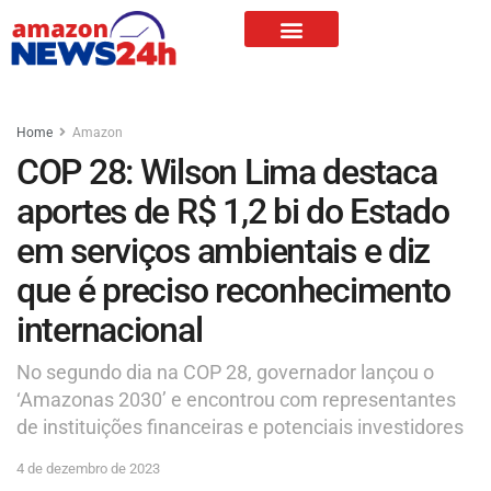
Home
Amazon
COP 28: Wilson Lima destaca
aportes de R$ 1,2 bi do Estado
em serviços ambientais e diz
que é preciso reconhecimento
internacional
No segundo dia na COP 28, governador lançou o
‘Amazonas 2030’ e encontrou com representantes
de instituições financeiras e potenciais investidores
4 de dezembro de 2023