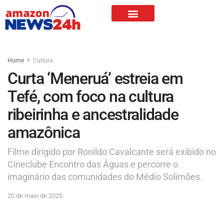
Home
Cultura
Curta ‘Meneruá’ estreia em
Tefé, com foco na cultura
ribeirinha e ancestralidade
amazônica
Filme dirigido por Ronildo Cavalcante será exibido no
Cineclube Encontro das Águas e percorre o
imaginário das comunidades do Médio Solimões.
20 de maio de 2025