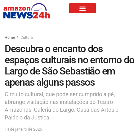
Home
Cultura
Descubra o encanto dos
espaços culturais no entorno do
Largo de São Sebastião em
apenas alguns passos
Circuito cultural, que pode ser cumprido a pé,
abrange visitação nas instalações do Teatro
Amazonas, Galeria do Largo, Casa das Artes e
Palácio da Justiça
14 de janeiro de 2025