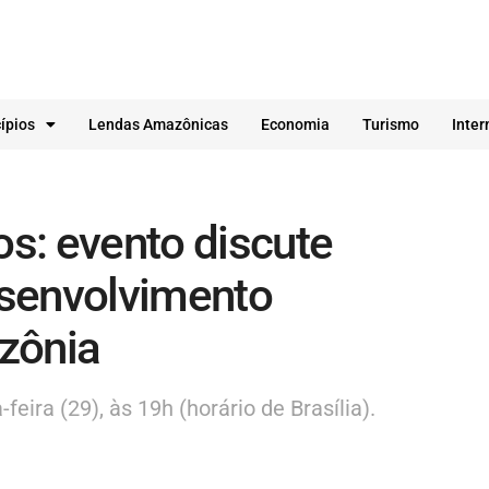
ípios
Lendas Amazônicas
Economia
Turismo
Inter
s: evento discute
senvolvimento
zônia
eira (29), às 19h (horário de Brasília).