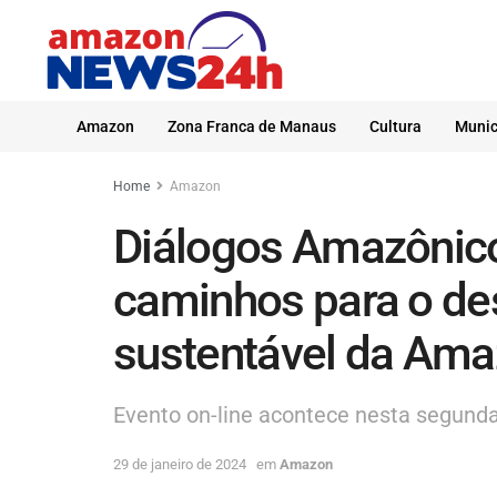
Amazon
Zona Franca de Manaus
Cultura
Munic
Home
Amazon
Diálogos Amazônico
caminhos para o de
sustentável da Ama
Evento on-line acontece nesta segunda-f
29 de janeiro de 2024
em
Amazon