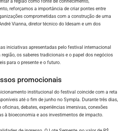
ntar a região como fonte de conhecimento,
to, reforçamos a importância de criar pontes entre
organizações comprometidas com a construção de uma
André Vianna, diretor técnico do Idesam e um dos
s iniciativas apresentadas pelo festival internacional
região, os saberes tradicionais e o papel dos negócios
s para o presente e o futuro.
ressos promocionais
cionamento institucional do festival coincide com a reta
sponíveis até o fim de junho no Sympla. Durante três dias,
ficinas, debates, experiências imersivas, conexões
as à bioeconomia e aos investimentos de impacto.
lidades de ingresso. O Lote Semente, no valor de R$