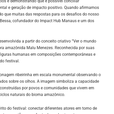
os e demonstrando que é possível conciliar
tal e geração de impacto positivo. Quando afirmamos
do que muitas das respostas para os desafios do nosso
s Bessa, cofundador do Impact Hub Manaus e um dos
esenvolvida a partir do conceito criativo “Ver o mundo
radora amazônida Malu Menezes. Reconhecida por suas
 e figuras humanas em composições contemporâneas e
do festival.
sonagem ribeirinha em escala monumental observando o
dos sobre os olhos. A imagem simboliza a capacidade
as construídas por povos e comunidades que vivem em
 ciclos naturais do bioma amazônico.
rito do festival: conectar diferentes atores em torno de