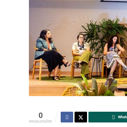
0
What
VISUALIZAÇÕES