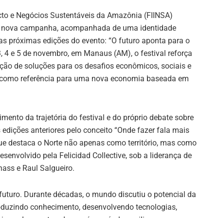
cto e Negócios Sustentáveis da Amazônia (FIINSA)
 sua nova campanha, acompanhada de uma identidade
as próximas edições do evento: “O futuro aponta para o
, 4 e 5 de novembro, em Manaus (AM), o festival reforça
ão de soluções para os desafios econômicos, sociais e
ão como referência para uma nova economia baseada em
ento da trajetória do festival e do próprio debate sobre
dições anteriores pelo conceito “Onde fazer fala mais
e destaca o Norte não apenas como território, mas como
envolvido pela Felicidad Collective, sob a liderança de
ass e Raul Salgueiro.
uturo. Durante décadas, o mundo discutiu o potencial da
oduzindo conhecimento, desenvolvendo tecnologias,