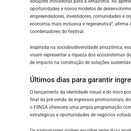
soluções inovadoras para a Amazônia. Ao aprese
oportunidades e novos modelos de desenvolvimen
empreendedores, investidores, comunidades e 
economia mais inclusiva e regenerativa”, afirma 
coordenadores do festival.
Inspirada na sociobiodiversidade amazônica, essa
visam representar a riqueza dos ecossistemas da 
de impacto na construção de soluções sustentávei
Últimos dias para garantir ing
O lançamento da identidade visual e do novo posi
final da pré-venda de ingressos promocionais, di
o FIINSA oferecerá uma ampla programação com o
estratégicas e oportunidades de negócios voltad
Os participantes podem escolher entre duas moda