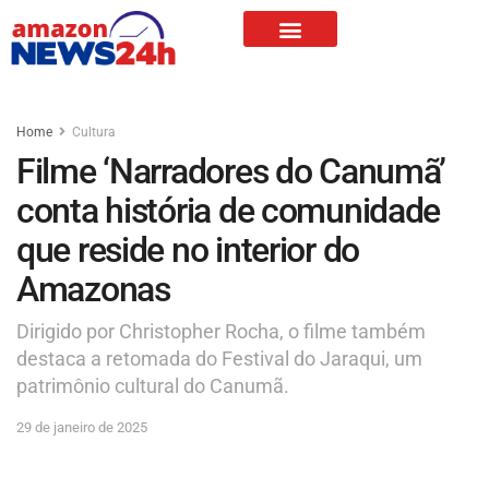
Home
Cultura
Filme ‘Narradores do Canumã’
conta história de comunidade
que reside no interior do
Amazonas
Dirigido por Christopher Rocha, o filme também
destaca a retomada do Festival do Jaraqui, um
patrimônio cultural do Canumã.
29 de janeiro de 2025