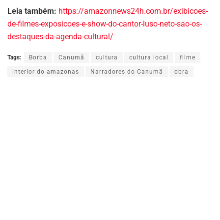
Leia também:
https://amazonnews24h.com.br/exibicoes-
de-filmes-exposicoes-e-show-do-cantor-luso-neto-sao-os-
destaques-da-agenda-cultural/
Tags:
Borba
Canumã
cultura
cultura local
filme
interior do amazonas
Narradores do Canumã
obra