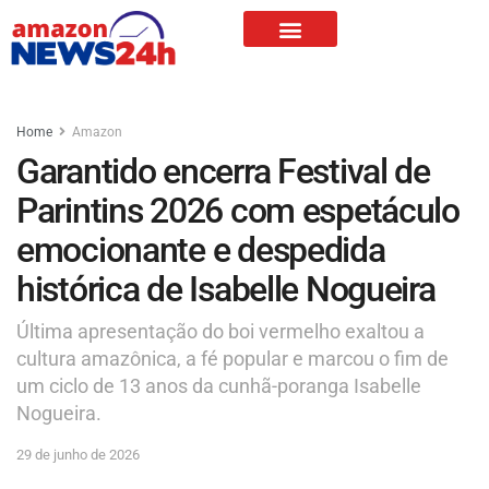
Home
Amazon
Garantido encerra Festival de
Parintins 2026 com espetáculo
emocionante e despedida
histórica de Isabelle Nogueira
Última apresentação do boi vermelho exaltou a
cultura amazônica, a fé popular e marcou o fim de
um ciclo de 13 anos da cunhã-poranga Isabelle
Nogueira.
29 de junho de 2026