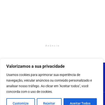
Anúncio
Valorizamos a sua privacidade
Usamos cookies para aprimorar sua experiência de
navegação, veicular anúncios ou conteúdo personalizado e
analisar nosso tráfego. Ao clicar em "Aceitar todos", você
concorda com o uso de cookies.
2023 - 2025 - AMAZONNEWS24H – Todos os direitos
Customize
Rejeitar
Aceitar Todos
reservados.