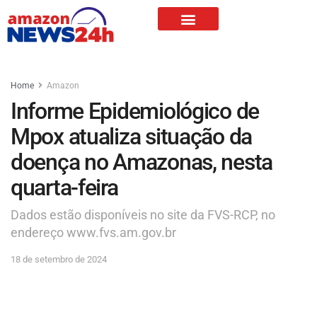
Home
Amazon
Informe Epidemiológico de
Mpox atualiza situação da
doença no Amazonas, nesta
quarta-feira
Dados estão disponíveis no site da FVS-RCP, no
endereço www.fvs.am.gov.br
18 de setembro de 2024