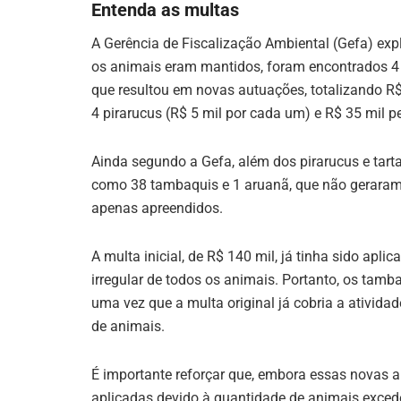
Entenda as multas
A Gerência de Fiscalização Ambiental (Gefa) exp
os animais eram mantidos, foram encontrados 4 p
que resultou em novas autuações, totalizando R$ 5
4 pirarucus (R$ 5 mil por cada um) e R$ 35 mil pe
Ainda segundo a Gefa, além dos pirarucus e tart
como 38 tambaquis e 1 aruanã, que não geraram 
apenas apreendidos.
A multa inicial, de R$ 140 mil, já tinha sido apl
irregular de todos os animais. Portanto, os tam
uma vez que a multa original já cobria a ativida
de animais.
É importante reforçar que, embora essas novas a
aplicadas devido à quantidade de animais excede