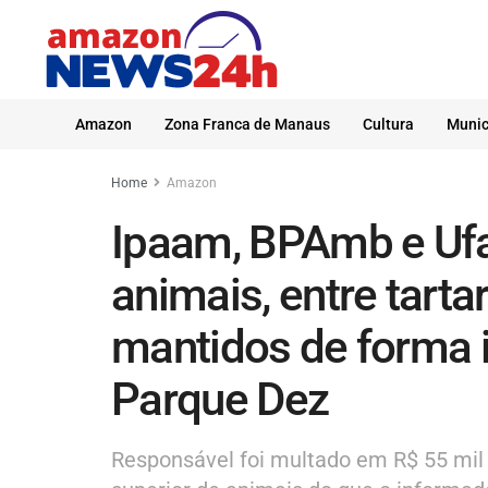
Amazon
Zona Franca de Manaus
Cultura
Munic
Home
Amazon
Ipaam, BPAmb e Uf
animais, entre tarta
mantidos de forma 
Parque Dez
Responsável foi multado em R$ 55 mi