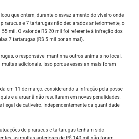
licou que ontem, durante o esvaziamento do viveiro onde
irarucus e 7 tartarugas não declarados anteriormente, o
5 mil. O valor de R$ 20 mil foi referente à infração dos
las 7 tartarugas (R$ 5 mil por animal).
arugas, o responsável mantinha outros animais no local,
multas adicionais. Isso porque esses animais foram
icada em 11 de março, considerando a infração pela posse
baquis e a aruanã não resultaram em novas penalidades,
de ilegal de cativeiro, independentemente da quantidade
utuações de pirarucus e tartarugas tenham sido
ntes, as multas anteriores de R$ 140 mil não foram