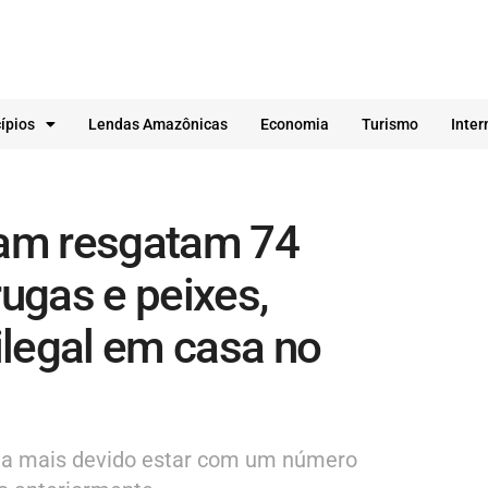
ípios
Lendas Amazônicas
Economia
Turismo
Inter
am resgatam 74
rugas e peixes,
ilegal em casa no
l a mais devido estar com um número