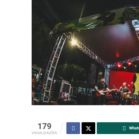
179
What
VISUALIZAÇÕES