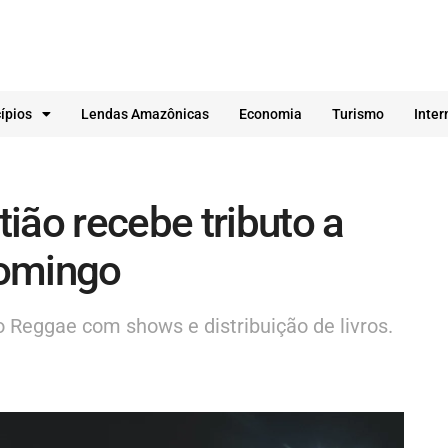
ípios
Lendas Amazônicas
Economia
Turismo
Inter
ião recebe tributo a
domingo
o Reggae com shows e distribuição de livros.