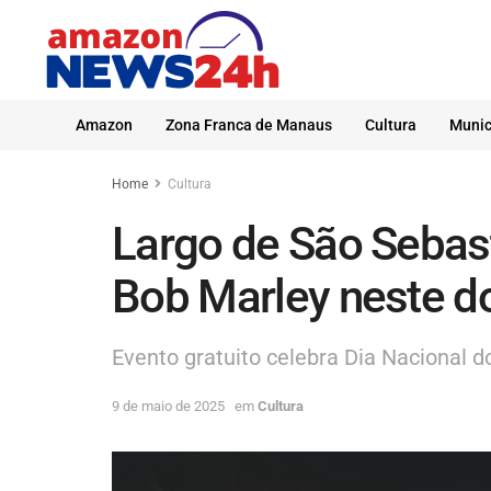
Amazon
Zona Franca de Manaus
Cultura
Munic
Home
Cultura
Largo de São Sebast
Bob Marley neste 
Evento gratuito celebra Dia Nacional d
9 de maio de 2025
em
Cultura