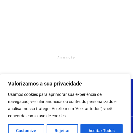
Anúncio
Valorizamos a sua privacidade
Usamos cookies para aprimorar sua experiência de
navegação, veicular anúncios ou conteúdo personalizado e
analisar nosso tráfego. Ao clicar em "Aceitar todos", você
concorda com o uso de cookies.
2023 - 2025 - AMAZONNEWS24H – Todos os direitos
Customize
Rejeitar
Aceitar Todos
reservados.