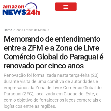
Home
Zona Franca de Manaus
Memorando de entendimento
entre a ZFM e a Zona de Livre
Comércio Global do Paraguai é
renovado por cinco anos
Renovação foi formalizada nesta terça-feira (20),
durante visita de uma comitiva de autoridades e
empresários da Zona de Livre Comércio Global do
Paraguai (ZFG), localizada em Ciudad del Este, e
com o objetivo de fortalecer os laços comerciais e
logísticos entre as regiões.