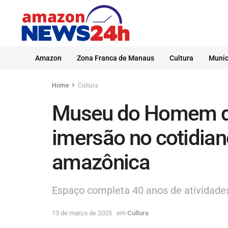
Amazon
Zona Franca de Manaus
Cultura
Munic
Home
Cultura
Museu do Homem d
imersão no cotidia
amazônica
Espaço completa 40 anos de atividad
13 de março de 2025
em
Cultura