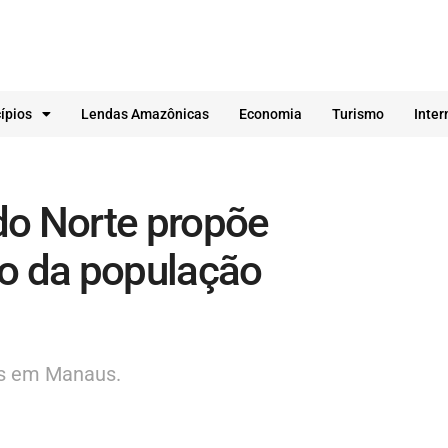
ípios
Lendas Amazônicas
Economia
Turismo
Inter
o Norte propõe
no da população
es em Manaus.