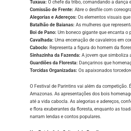
Tuxaua:
O chefe da tribo, comandando a dança e 
Comissão de Frente:
Abre o desfile com coreogr
Alegorias e Adereços:
Os elementos visuais qu
Batalhão de Baianas:
As mulheres que representa
Boi de Pano:
Um boneco gigante que encanta o p
Cavalhada:
Uma encenação de cavaleiros em co
Caboclo:
Representa a figura do homem da flores
Sinhazinha da Fazenda:
A jovem que simboliza a 
Guardiões da Floresta:
Dançarinos que homenag
Torcidas Organizadas:
Os apaixonados torcedore
O Festival de Parintins vai além da competição.
Amazonas. As apresentações dos bois homenageiam
até a vida cabocla. As alegorias e adereços, con
e flora exuberantes da floresta, enquanto as toa
narram lendas e contos populares.