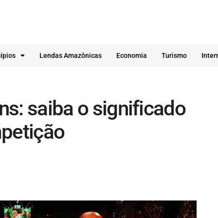
ípios
Lendas Amazônicas
Economia
Turismo
Inter
ins: saiba o significado
mpetição