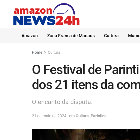
Amazon
Zona Franca de Manaus
Cultura
Munic
Home
Cultura
O Festival de Parint
dos 21 itens da co
O encanto da disputa.
21 de maio de 2024
em
Cultura
,
Parintins