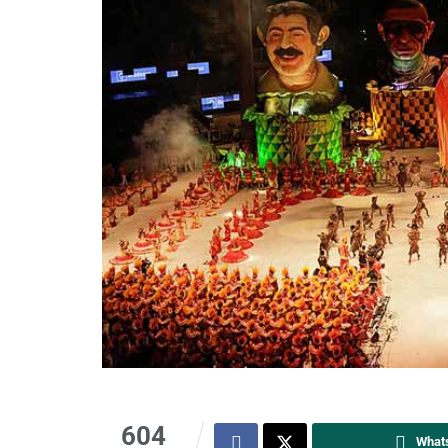
604
What