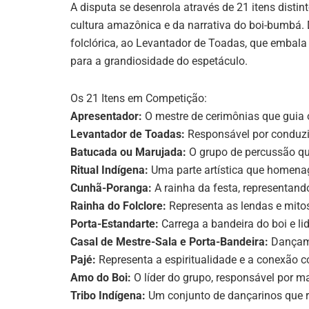
A disputa se desenrola através de 21 itens dist
cultura amazônica e da narrativa do boi-bumbá. 
folclórica, ao Levantador de Toadas, que embala 
para a grandiosidade do espetáculo.
Os 21 Itens em Competição:
Apresentador:
O mestre de cerimônias que guia 
Levantador de Toadas:
Responsável por conduzir 
Batucada ou Marujada:
O grupo de percussão que
Ritual Indígena:
Uma parte artística que homenage
Cunhã-Poranga:
A rainha da festa, representando
Rainha do Folclore:
Representa as lendas e mito
Porta-Estandarte:
Carrega a bandeira do boi e lid
Casal de Mestre-Sala e Porta-Bandeira:
Dançam 
Pajé:
Representa a espiritualidade e a conexão c
Amo do Boi:
O líder do grupo, responsável por ma
Tribo Indígena:
Um conjunto de dançarinos que re