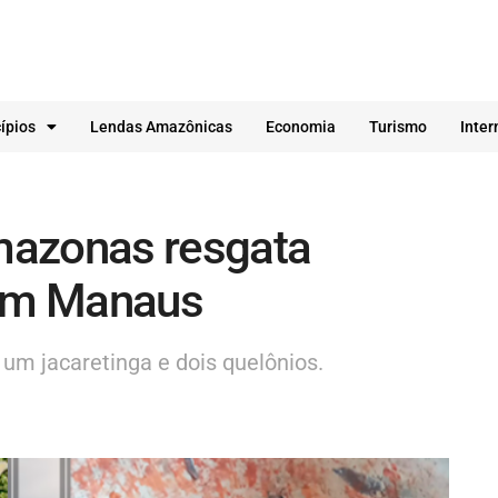
ípios
Lendas Amazônicas
Economia
Turismo
Inter
Amazonas resgata
 em Manaus
um jacaretinga e dois quelônios.