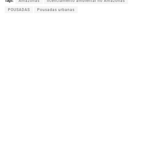
Tags:
Amazonas
licenciamento ambiental no Amazonas
POUSADAS
Pousadas urbanas