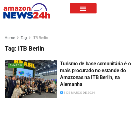
Home
Tag
ITB Berlin
Tag:
ITB Berlin
Turismo de base comunitária é o
AMAZON
mais procurado no estande do
Amazonas na ITB Berlin, na
Alemanha
8 DE MARÇO DE 2024