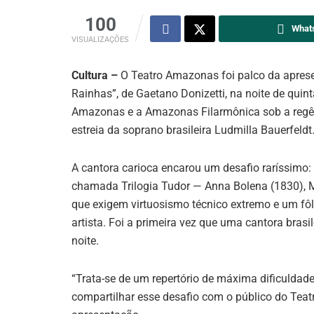
100
What
VISUALIZAÇÕES
Cultura –
O Teatro Amazonas foi palco da apresen
Rainhas”, de Gaetano Donizetti, na noite de quint
Amazonas e a Amazonas Filarmônica sob a regê
estreia da soprano brasileira Ludmilla Bauerfeldt
A cantora carioca encarou um desafio raríssimo:
chamada Trilogia Tudor — Anna Bolena (1830), M
que exigem virtuosismo técnico extremo e um fô
artista. Foi a primeira vez que uma cantora bra
noite.
“Trata-se de um repertório de máxima dificuldade 
compartilhar esse desafio com o público do Tea