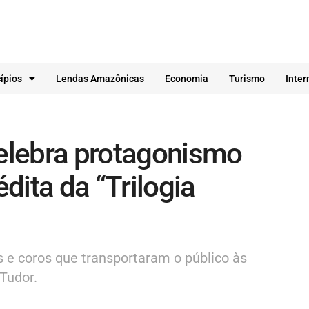
ípios
Lendas Amazônicas
Economia
Turismo
Inter
elebra protagonismo
édita da “Trilogia
 e coros que transportaram o público às
 Tudor.