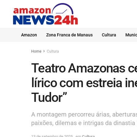
Amazon
Zona Franca de Manaus
Cultura
Munic
Home
Cultura
Teatro Amazonas c
lírico com estreia in
Tudor”
A montagem percorreu árias, aberturas
paixões, dilemas e intrigas da dinastia
13 de setembro de 2025
em
Cultura