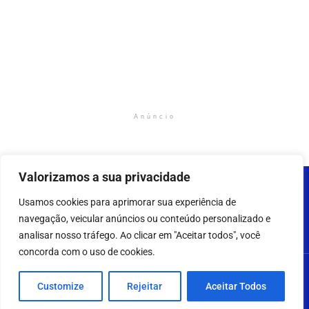
Anúncio
Valorizamos a sua privacidade
Usamos cookies para aprimorar sua experiência de
navegação, veicular anúncios ou conteúdo personalizado e
analisar nosso tráfego. Ao clicar em "Aceitar todos", você
concorda com o uso de cookies.
2023 - 2025 - AMAZONNEWS24H – Todos os direitos
Customize
Rejeitar
Aceitar Todos
reservados.